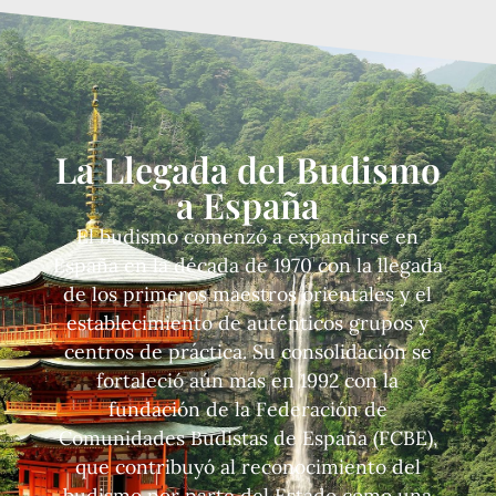
La Llegada del Budismo
a España
El budismo comenzó a expandirse en
España en la década de 1970 con la llegada
de los primeros maestros orientales y el
establecimiento de auténticos grupos y
centros de práctica. Su consolidación se
fortaleció aún más en 1992 con la
fundación de la Federación de
Comunidades Budistas de España (FCBE),
que contribuyó al reconocimiento del
budismo por parte del Estado como una